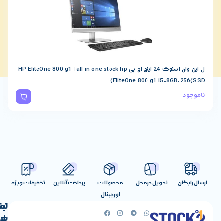
آل این وان استوک 24 اینچ اچ پی HP EliteOne 800 g1 | all in one stock hp
-8GB-128(SSD)
EliteOne 800 g1 i5-8
22,000,000
توم
تحویل در محل
محصولات
پرداخت آنلاین
تخفیفات ویژه
اورجینال
لینک
تماس
با
های