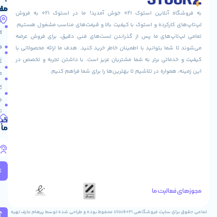
ما
مفید
به فروشگاه آنلاین استوک 021 خوش آمدید! ما در استوک 021 به فروش
آدرس
صفحه
حساب
ارکرده و استوک با کیفیت بالا و قیمت‌های مناسب مشغول هستیم.
ما
اصلی
کاربری
پ‌های ما پس از گذراندن تست‌های فنی دقیق، برای فروش عرضه
آدرس
فروشگاه
فروشنده
ما بتوانید با اطمینان خاطر خرید کنید. هدف ما ارائه محصولاتی با
تهران:ولیعصر
شوید
اتی برتر به شما مشتریان عزیز است. با داشتن تجربه و تخصص در
پاساژ
درباره
نور
واره در تلاشیم تا بهترین‌ها را برای شما فراهم کنیم.
ما
عودت
طبقه
سفارش
تماس
دوم
با ما
تجاری
دریافت
واحد10026
تخفیف
آدرس
خبرنامه
ما
ایمیل
info@stoke021.com
تلفن
های
تماس
ثبت
*
09120994550
لیت ما
*
09129370087
تمامی حقوق برای سایت فروشگاهی stock021 محفوظ بوده و طراحی شده توسط پرهام عارف تهیه