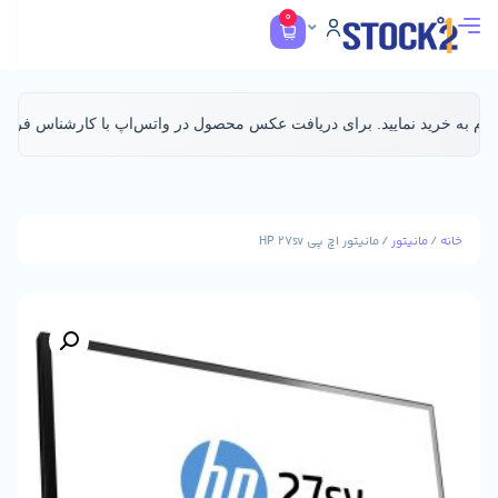
0
د نمایید. برای دریافت عکس محصول در واتس‌اپ با کارشناس فروش
مهندس ن
/ مانیتور اچ پی HP 27sv