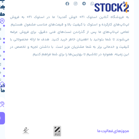
با
های
ما
مفید
به فروشگاه آنلاین استوک 021 خوش آمدید! ما در استوک 021 به فروش
آدرس
صفحه
حساب
ارکرده و استوک با کیفیت بالا و قیمت‌های مناسب مشغول هستیم.
ما
اصلی
کاربری
پ‌های ما پس از گذراندن تست‌های فنی دقیق، برای فروش عرضه
آدرس
فروشگاه
فروشنده
ما بتوانید با اطمینان خاطر خرید کنید. هدف ما ارائه محصولاتی با
تهران:ولیعصر
شوید
اتی برتر به شما مشتریان عزیز است. با داشتن تجربه و تخصص در
پاساژ
درباره
نور
واره در تلاشیم تا بهترین‌ها را برای شما فراهم کنیم.
ما
عودت
طبقه
سفارش
تماس
دوم
با ما
تجاری
دریافت
واحد10026
تخفیف
آدرس
خبرنامه
ما
ایمیل
info@stoke021.com
تلفن
های
تماس
ثبت
*
09120994550
لیت ما
*
09129370087