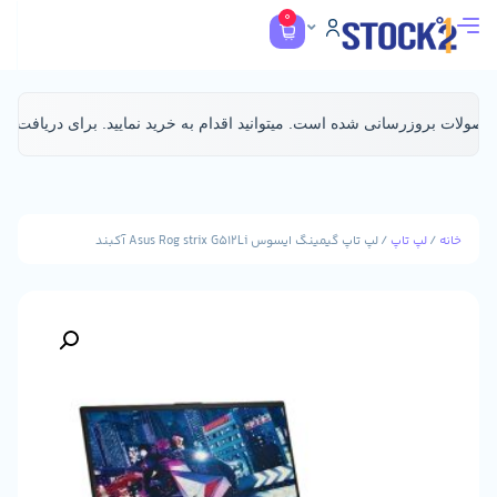
0
رسانی شده است. میتوانید اقدام به خرید نمایید. برای دریافت عکس محص
/ لپ تاپ گیمینگ ایسوس Asus Rog strix G512Li آکبند