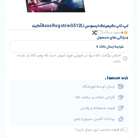
Asus Rog strix G512L آکبند
گاه)
 محصول
ل کالا
گشت کالا تنها در صورتی مورد قبول است که پلمب کالا باز نشده
ل
ل توسط فروشگاه
نتی اصالت و سلامت کالا
 منصفانه و رقابتی
خت آنلاین، سریع و ایمن
مناسب تری سراغ دارید؟