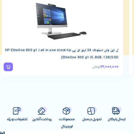
آل این وان استوک 24 اینچ اچ پی HP EliteOne 800 g1 | all in one stock hp
-8GB-256(SSD)
EliteOne 800 g1 i5-8
40,000,000
ومان
39,500,000
تو
ناموجود
تحویل در محل
محصولات
پرداخت آنلاین
تخفیفات ویژه
اورجینال
لینک
تماس